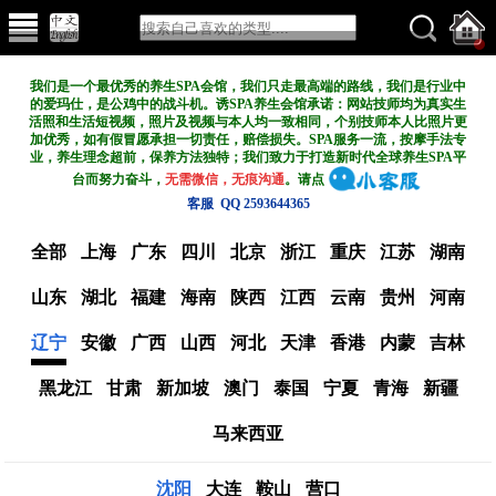
我们是一个最优秀的养生SPA会馆，我们只走最高端的路线，我们是行业中
的爱玛仕，是公鸡中的战斗机。诱SPA养生会馆承诺：网站技师均为真实生
活照和生活短视频，照片及视频与本人均一致相同，个别技师本人比照片更
加优秀，如有假冒愿承担一切责任，赔偿损失。SPA服务一流，按摩手法专
业，养生理念超前，保养方法独特；我们致力于打造新
时代全球养生SPA平
台而努力奋斗，
无需微信，无痕沟通
。请点
客服 QQ 2593644365
全部
上海
广东
四川
北京
浙江
重庆
江苏
湖南
山东
湖北
福建
海南
陕西
江西
云南
贵州
河南
辽宁
安徽
广西
山西
河北
天津
香港
内蒙
吉林
黑龙江
甘肃
新加坡
澳门
泰国
宁夏
青海
新疆
马来西亚
沈阳
大连
鞍山
营口