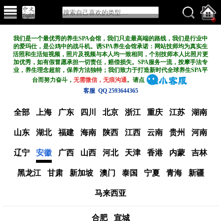
我们是一个最优秀的养生SPA会馆，我们只走最高端的路线，我们是行业中
的爱玛仕，是公鸡中的战斗机。诱SPA养生会馆承诺：网站技师均为真实生
活照和生活短视频，照片及视频与本人均一致相同，个别技师本人比照片更
加优秀，如有假冒愿承担一切责任，赔偿损失。SPA服务一流，按摩手法专
业，养生理念超前，保养方法独特；我们致力于打造新
时代全球养生SPA平
台而努力奋斗，
无需微信，无痕沟通
。请点
客服 QQ 2593644365
全部
上海
广东
四川
北京
浙江
重庆
江苏
湖南
山东
湖北
福建
海南
陕西
江西
云南
贵州
河南
辽宁
安徽
广西
山西
河北
天津
香港
内蒙
吉林
黑龙江
甘肃
新加坡
澳门
泰国
宁夏
青海
新疆
马来西亚
合肥
宣城