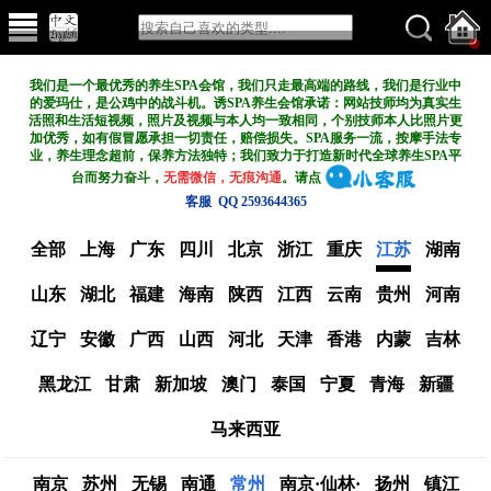
我们是一个最优秀的养生SPA会馆，我们只走最高端的路线，我们是行业中
的爱玛仕，是公鸡中的战斗机。诱SPA养生会馆承诺：网站技师均为真实生
活照和生活短视频，照片及视频与本人均一致相同，个别技师本人比照片更
加优秀，如有假冒愿承担一切责任，赔偿损失。SPA服务一流，按摩手法专
业，养生理念超前，保养方法独特；我们致力于打造新
时代全球养生SPA平
台而努力奋斗，
无需微信，无痕沟通
。请点
客服 QQ 2593644365
全部
上海
广东
四川
北京
浙江
重庆
江苏
湖南
山东
湖北
福建
海南
陕西
江西
云南
贵州
河南
辽宁
安徽
广西
山西
河北
天津
香港
内蒙
吉林
黑龙江
甘肃
新加坡
澳门
泰国
宁夏
青海
新疆
马来西亚
南京
苏州
无锡
南通
常州
南京·仙林·
扬州
镇江