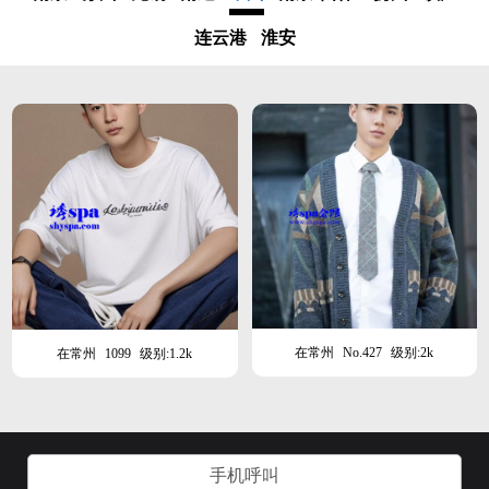
连云港
淮安
在常州
No.427
级别:2k
在常州
1099
级别:1.2k
手机呼叫