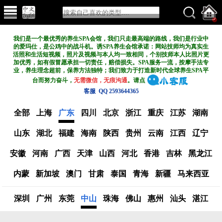
我们是一个最优秀的养生SPA会馆，我们只走最高端的路线，我们是行业中
的爱玛仕，是公鸡中的战斗机。诱SPA养生会馆承诺：网站技师均为真实生
活照和生活短视频，照片及视频与本人均一致相同，个别技师本人比照片更
加优秀，如有假冒愿承担一切责任，赔偿损失。SPA服务一流，按摩手法专
业，养生理念超前，保养方法独特；我们致力于打造新
时代全球养生SPA平
台而努力奋斗，
无需微信，无痕沟通
。请点
客服 QQ 2593644365
全部
上海
广东
四川
北京
浙江
重庆
江苏
湖南
山东
湖北
福建
海南
陕西
贵州
云南
江西
辽宁
安徽
河南
广西
天津
山西
河北
香港
吉林
黑龙江
内蒙
新加坡
澳门
甘肃
泰国
青海
新疆
马来西亚
深圳
广州
东莞
中山
珠海
佛山
惠州
汕头
湛江