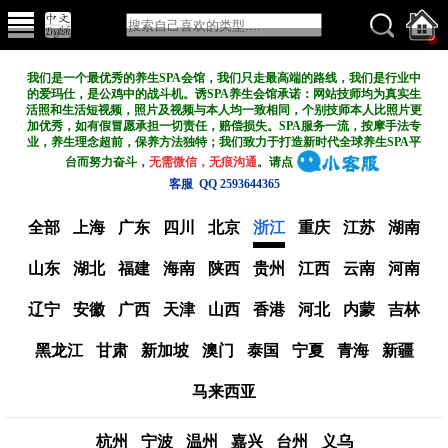
我们是一个最优秀的养生SPA会馆，我们只走最高端的路线，我们是行业中
的爱玛仕，是公鸡中的战斗机。诱SPA养生会馆承诺：网站技师均为真实生
活照和生活短视频，照片及视频与本人均一致相同，个别技师本人比照片更
加优秀，如有假冒愿承担一切责任，赔偿损失。SPA服务一流，按摩手法专
业，养生理念超前，保养方法独特；我们致力于打造新
时代全球养生SPA平
台而努力奋斗，
无需微信，无痕沟通
。请点
客服 QQ 2593644365
全部
上海
广东
四川
北京
浙江
重庆
江苏
湖南
山东
湖北
福建
海南
陕西
贵州
江西
云南
河南
辽宁
安徽
广西
天津
山西
香港
河北
内蒙
吉林
黑龙江
甘肃
新加坡
澳门
泰国
宁夏
青海
新疆
马来西亚
杭州
宁波
温州
嘉兴
台州
义乌