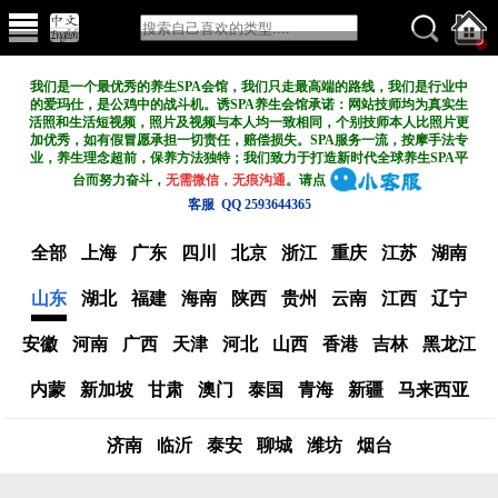
我们是一个最优秀的养生SPA会馆，我们只走最高端的路线，我们是行业中
的爱玛仕，是公鸡中的战斗机。诱SPA养生会馆承诺：网站技师均为真实生
活照和生活短视频，照片及视频与本人均一致相同，个别技师本人比照片更
加优秀，如有假冒愿承担一切责任，赔偿损失。SPA服务一流，按摩手法专
业，养生理念超前，保养方法独特；我们致力于打造新
时代全球养生SPA平
台而努力奋斗，
无需微信，无痕沟通
。请点
客服 QQ 2593644365
全部
上海
广东
四川
北京
浙江
重庆
江苏
湖南
山东
湖北
福建
海南
陕西
贵州
云南
江西
辽宁
安徽
河南
广西
天津
河北
山西
香港
吉林
黑龙江
内蒙
新加坡
甘肃
澳门
泰国
青海
新疆
马来西亚
济南
临沂
泰安
聊城
潍坊
烟台