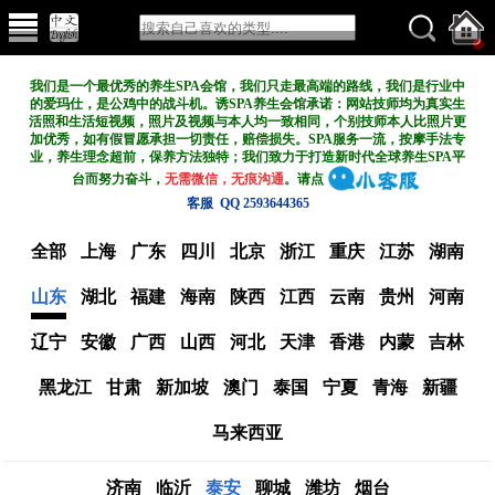
我们是一个最优秀的养生SPA会馆，我们只走最高端的路线，我们是行业中
的爱玛仕，是公鸡中的战斗机。诱SPA养生会馆承诺：网站技师均为真实生
活照和生活短视频，照片及视频与本人均一致相同，个别技师本人比照片更
加优秀，如有假冒愿承担一切责任，赔偿损失。SPA服务一流，按摩手法专
业，养生理念超前，保养方法独特；我们致力于打造新
时代全球养生SPA平
台而努力奋斗，
无需微信，无痕沟通
。请点
客服 QQ 2593644365
全部
上海
广东
四川
北京
浙江
重庆
江苏
湖南
山东
湖北
福建
海南
陕西
江西
云南
贵州
河南
辽宁
安徽
广西
山西
河北
天津
香港
内蒙
吉林
黑龙江
甘肃
新加坡
澳门
泰国
宁夏
青海
新疆
马来西亚
济南
临沂
泰安
聊城
潍坊
烟台