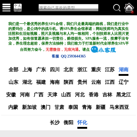
我们是一个最优秀的养生SPA会馆，我们只走最高端的路线，我们是行业中
的爱玛仕，是公鸡中的战斗机。诱SPA养生会馆承诺：网站技师均为真实生
活照和生活短视频，照片及视频与本人均一致相同，个别技师本人比照片更
加优秀，如有假冒愿承担一切责任，赔偿损失。SPA服务一流，按摩手法专
业，养生理念超前，保养方法独特；我们致力于打造新
时代全球养生SPA平
台而努力奋斗，
无需微信，无痕沟通
。请点
客服 QQ 2593644365
全部
上海
广东
四川
北京
浙江
重庆
江苏
湖南
山东
湖北
福建
海南
陕西
贵州
云南
江西
辽宁
安徽
河南
广西
天津
山西
河北
香港
吉林
黑龙江
内蒙
新加坡
澳门
甘肃
泰国
青海
新疆
马来西亚
长沙
衡阳
怀化