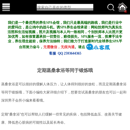
我们是一个最优秀的养生SPA会馆，我们只走最高端的路线，我们是行业中
的爱玛仕，是公鸡中的战斗机。诱SPA养生会馆承诺：网站技师均为真实生
活照和生活短视频，照片及视频与本人均一致相同，个别技师本人比照片更
加优秀，如有假冒愿承担一切责任，赔偿损失。SPA服务一流，按摩手法专
业，养生理念超前，保养方法独特；我们致力于打造新
时代全球养生SPA平
台而努力奋斗，
无需微信，无痕沟通
。请点
客服 QQ 2593644365
定期蒸桑拿浴等同于锻炼哦
蒸桑拿浴是可以很好的缓解人体压力，让人体得到很好的放松，而且定期蒸桑拿浴
等同于锻炼哦，下面小编给大家详细介绍下，想要尝试蒸桑拿的朋友也可以一起和
深圳男子会所小编来看看哦。
定期“桑拿浴”也可以帮助人们缓解一些常见的疾病，包括降低血压、改善关节健
康、降低患心脏病的可能性以及延长寿命。