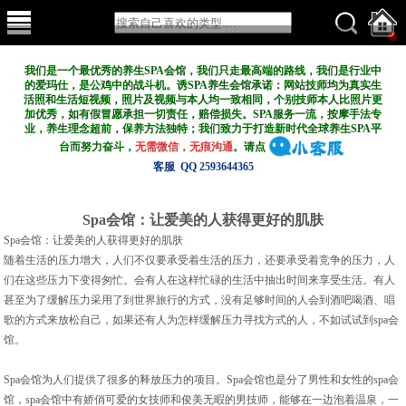
我们是一个最优秀的养生SPA会馆，我们只走最高端的路线，我们是行业中
的爱玛仕，是公鸡中的战斗机。诱SPA养生会馆承诺：网站技师均为真实生
活照和生活短视频，照片及视频与本人均一致相同，个别技师本人比照片更
加优秀，如有假冒愿承担一切责任，赔偿损失。SPA服务一流，按摩手法专
业，养生理念超前，保养方法独特；我们致力于打造新
时代全球养生SPA平
台而努力奋斗，
无需微信，无痕沟通
。请点
客服 QQ 2593644365
Spa会馆：让爱美的人获得更好的肌肤
Spa会馆：让爱美的人获得更好的肌肤
随着生活的压力增大，人们不仅要承受着生活的压力，还要承受着竞争的压力，人
们在这些压力下变得匆忙。会有人在这样忙碌的生活中抽出时间来享受生活。有人
甚至为了缓解压力采用了到世界旅行的方式，没有足够时间的人会到酒吧喝酒、唱
歌的方式来放松自己，如果还有人为怎样缓解压力寻找方式的人，不如试试到spa会
馆。
Spa会馆为人们提供了很多的释放压力的项目。Spa会馆也是分了男性和女性的spa会
馆，spa会馆中有娇俏可爱的女技师和俊美无暇的男技师，能够在一边泡着温泉，一