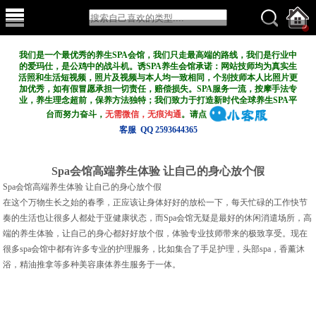
我们是一个最优秀的养生SPA会馆，我们只走最高端的路线，我们是行业中
的爱玛仕，是公鸡中的战斗机。诱SPA养生会馆承诺：网站技师均为真实生
活照和生活短视频，照片及视频与本人均一致相同，个别技师本人比照片更
加优秀，如有假冒愿承担一切责任，赔偿损失。SPA服务一流，按摩手法专
业，养生理念超前，保养方法独特；我们致力于打造新
时代全球养生SPA平
台而努力奋斗，
无需微信，无痕沟通
。请点
客服 QQ 2593644365
Spa会馆高端养生体验 让自己的身心放个假
Spa会馆高端养生体验 让自己的身心放个假
在这个万物生长之始的春季，正应该让身体好好的放松一下，每天忙碌的工作快节
奏的生活也让很多人都处于亚健康状态，而Spa会馆无疑是最好的休闲消遣场所，高
端的养生体验，让自己的身心都好好放个假，体验专业技师带来的极致享受。现在
很多spa会馆中都有许多专业的护理服务，比如集合了手足护理，头部spa，香薰沐
浴，精油推拿等多种美容康体养生服务于一体。