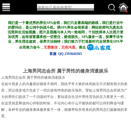
我们是一个最优秀的养生SPA会馆，我们只走最高端的路线，我们是行业中
的爱玛仕，是公鸡中的战斗机。诱SPA养生会馆承诺：网站技师均为真实生
活照和生活短视频，照片及视频与本人均一致相同，个别技师本人比照片更
加优秀，如有假冒愿承担一切责任，赔偿损失。SPA服务一流，按摩手法专
业，养生理念超前，保养方法独特；我们致力于打造新
时代全球养生SPA平
台而努力奋斗，
无需微信，无痕沟通
。请点
客服 QQ 2593644365
上海男同志会所 属于男性的健身消遣娱乐
上海男同志会所 属于男性的健身消遣娱乐
在如今很多人的兴趣喜好都各不相同，因此平常大家的休闲娱乐方式都有很大的差
异，所以很多地方也多了一些比较有特色的娱乐场所。譬如上海男同志会所就为广
大的男性们提供了一个消遣的平台，要知道在生活中男性背负的压力要更大一些，
在这里就是释放内心抑郁的时候，不论内心有什么不愉快的都可以得到释放与缓
解，各种专业的健身康体服务集于一体，能够带给所有来此的男同志们最极致的享
受。