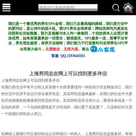
我们是一个最优秀的养生SPA会馆，我们只走最高端的路线，我们是行业中
的爱玛仕，是公鸡中的战斗机。诱SPA养生会馆承诺：网站技师均为真实生
活照和生活短视频，照片及视频与本人均一致相同，个别技师本人比照片更
加优秀，如有假冒愿承担一切责任，赔偿损失。SPA服务一流，按摩手法专
业，养生理念超前，保养方法独特；我们致力于打造新
时代全球养生SPA平
台而努力奋斗，
无需微信，无痕沟通
。请点
客服 QQ 2593644365
上海男同志在网上可以找到更多伴侣
上海男同志在网上可以找到更多伴侣
在我们的生活中有不少的人其实都十分的需要找到一种好的方式去释放自己，我们
的生活中也并不仅仅只存在着异性恋，其实同性恋越来越多，在我们的社会中大家
也开始慢慢的能够接受同性恋的存在。其实同性恋并没有什么，爱情本来就是一个
自由的东西，一个自由的爱情是不分性别的，我们爱了就是爱了，只是刚好对方是
一个跟我们同性的人而已。
在网络上面我们可以更好的去认识和我们一样的人，上海男同志也是挺多的，有很