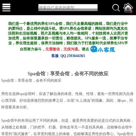
我们是一个最优秀的养生SPA会馆，我们只走最高端的路线，我们是行业中
的爱玛仕，是公鸡中的战斗机。诱SPA养生会馆承诺：网站技师均为真实生
活照和生活短视频，照片及视频与本人均一致相同，个别技师本人比照片更
加优秀，如有假冒愿承担一切责任，赔偿损失。SPA服务一流，按摩手法专
业，养生理念超前，保养方法独特；我们致力于打造新
时代全球养生SPA平
台而努力奋斗，
无需微信，无痕沟通
。请点
客服 QQ 2593644365
Spa会馆：享受会馆，会有不同的效应
Spa会馆：享受会馆，会有不同的效应
男性在选择spa会馆时，应该了解自身的体质、性格、性情，避免一些男性因为自身
心境浮躁、好动选择激烈型的按摩之后，出现“火上浇油”的现象。因此，做spa，同
样需要具体分析。
Spa会馆中的布局运用了不同的风格，但是，最受男性喜爱的还是日式的古典风格，
从细微之处着眼，门的把手、灯盏、首饰盒等无一不是别具风格，还能够在会馆中
享受到“跪式服务”，在享受到视觉上的体验，也能够满足男性的自尊心。Spa会馆分