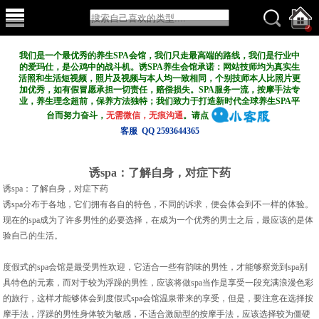
我们是一个最优秀的养生SPA会馆，我们只走最高端的路线，我们是行业中
的爱玛仕，是公鸡中的战斗机。诱SPA养生会馆承诺：网站技师均为真实生
活照和生活短视频，照片及视频与本人均一致相同，个别技师本人比照片更
加优秀，如有假冒愿承担一切责任，赔偿损失。SPA服务一流，按摩手法专
业，养生理念超前，保养方法独特；我们致力于打造新
时代全球养生SPA平
台而努力奋斗，
无需微信，无痕沟通
。请点
客服 QQ 2593644365
诱spa：了解自身，对症下药
诱spa：了解自身，对症下药
诱spa分布于各地，它们拥有各自的特色，不同的诉求，便会体会到不一样的体验。
现在的spa成为了许多男性的必要选择，在成为一个优秀的男士之后，最应该的是体
验自己的生活。
度假式的spa会馆是最受男性欢迎，它适合一些有韵味的男性，才能够察觉到spa别
具特色的元素，而对于较为浮躁的男性，应该将做spa当作是享受一段充满浪漫色彩
的旅行，这样才能够体会到度假式spa会馆温泉带来的享受，但是，要注意在选择按
摩手法，浮躁的男性身体较为敏感，不适合激励型的按摩手法，应该选择较为僵硬