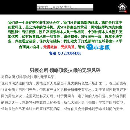
我们是一个最优秀的养生SPA会馆，我们只走最高端的路线，我们是行业中
的爱玛仕，是公鸡中的战斗机。诱SPA养生会馆承诺：网站技师均为真实生
活照和生活短视频，照片及视频与本人均一致相同，个别技师本人比照片更
加优秀，如有假冒愿承担一切责任，赔偿损失。SPA服务一流，按摩手法专
业，养生理念超前，保养方法独特；我们致力于打造新
时代全球养生SPA平
台而努力奋斗，
无需微信，无痕沟通
。请点
客服 QQ 2593644365
男模会所 领略顶级技师的无限风采
男模会所 领略顶级技师的无限风采
说到休闲消遣的地方，男模会所无疑是当今最大的特色娱乐场所之一。在以前也有
很多会所为男性们开放，但现在开设的男模会所却更有意思，对于某些性趣喜好不
同的男性来说，这里既隐私又好玩。对于男同有一定了解的人都知道，大部分男同
的特点之一，就是特别在意自己的外表，所以大部分男同都属于非常养眼的类型，
但如果他自己不承认自己喜好不同的话，或许你只会觉得他属于非常时尚的男士。