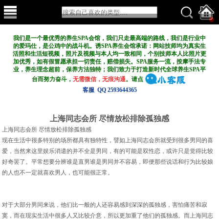
我们是一个最优秀的养生SPA会馆，我们只走最高端的路线，我们是行业中
的爱玛仕，是公鸡中的战斗机。诱SPA养生会馆承诺：网站技师均为真实生
活照和生活短视频，照片及视频与本人均一致相同，个别技师本人比照片更
加优秀，如有假冒愿承担一切责任，赔偿损失。SPA服务一流，按摩手法专
业，养生理念超前，保养方法独特；我们致力于打造新
时代全球养生SPA平
台而努力奋斗，
无需微信，无痕沟通
。请点
客服 QQ 2593644365
上海同志会所 尽情放松排除孤独感
上海同志会所 尽情放松排除孤独感
现在生活中很多特别的场所都具有独特性，譬如上海同志会所就受到很多男同的喜
爱，当然来这里娱乐消遣的并不全是男同，有的可能是双性恋，或许只是觉得比较
好奇罢了。平常想要分辨谁是直男谁是男同并不容易，即便那些说话和行为比较娘
的人也不一定就喜欢男人，也可能很正常。
对于大部分男同来说，他们比一般的人还容易感到深深的孤独感，害怕痛苦和寂
寞，而在现实生活中很多人又比较介意，所以更加重了他们的孤独感。而上海同志