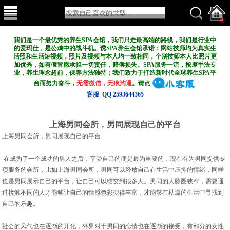
我们是一个最优秀的养生SPA会馆，我们只走最高端的路线，我们是行业中
的爱玛仕，是公鸡中的战斗机。诱SPA养生会馆承诺：网站技师均为真实生
活照和生活短视频，照片及视频与本人均一致相同，个别技师本人比照片更
加优秀，如有假冒愿承担一切责任，赔偿损失。SPA服务一流，按摩手法专
业，养生理念超前，保养方法独特；我们致力于打造新
时代全球养生SPA平
台而努力奋斗，
无需微信，无痕沟通
。请点
客服 QQ 2593644365
上海男同会所，男同展现自己的平台
上海男同会所，男同展现自己的平台
在成为了一个成功的男人之后，享受自己的便是最为重要的，现在有为男同提供专
项服务的会所，比如上海男同会所，男同可以释放自己在生活中压抑的情绪，同样
也是男同展示自己的平台，让自己可以结交到很多人。男同的人脉圈狭窄，需要通
过接触不同的人才能够让自己的情感色彩变得丰富，才能够在枯燥的生活中寻找到
自己的乐趣。
社会的风气也在逐渐的开化，外界对于男同的恋情也在逐渐的接受，有部分的女性