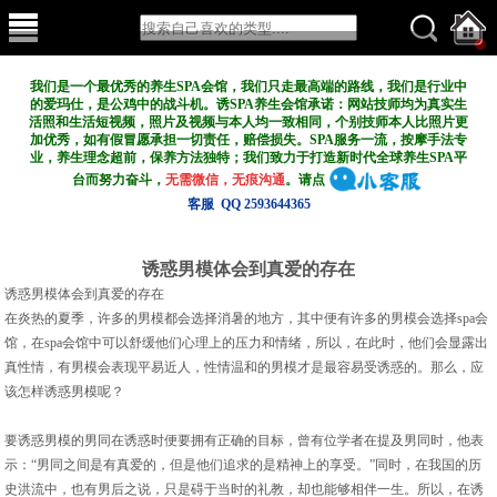
我们是一个最优秀的养生SPA会馆，我们只走最高端的路线，我们是行业中
的爱玛仕，是公鸡中的战斗机。诱SPA养生会馆承诺：网站技师均为真实生
活照和生活短视频，照片及视频与本人均一致相同，个别技师本人比照片更
加优秀，如有假冒愿承担一切责任，赔偿损失。SPA服务一流，按摩手法专
业，养生理念超前，保养方法独特；我们致力于打造新
时代全球养生SPA平
台而努力奋斗，
无需微信，无痕沟通
。请点
客服 QQ 2593644365
诱惑男模体会到真爱的存在
诱惑男模体会到真爱的存在
在炎热的夏季，许多的男模都会选择消暑的地方，其中便有许多的男模会选择spa会
馆，在spa会馆中可以舒缓他们心理上的压力和情绪，所以，在此时，他们会显露出
真性情，有男模会表现平易近人，性情温和的男模才是最容易受诱惑的。那么，应
该怎样诱惑男模呢？
要诱惑男模的男同在诱惑时便要拥有正确的目标，曾有位学者在提及男同时，他表
示：“男同之间是有真爱的，但是他们追求的是精神上的享受。”同时，在我国的历
史洪流中，也有男后之说，只是碍于当时的礼教，却也能够相伴一生。所以，在诱