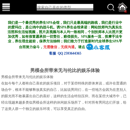
我们是一个最优秀的养生SPA会馆，我们只走最高端的路线，我们是行业中
的爱玛仕，是公鸡中的战斗机。诱SPA养生会馆承诺：网站技师均为真实生
活照和生活短视频，照片及视频与本人均一致相同，个别技师本人比照片更
加优秀，如有假冒愿承担一切责任，赔偿损失。SPA服务一流，按摩手法专
业，养生理念超前，保养方法独特；我们致力于打造新
时代全球养生SPA平
台而努力奋斗，
无需微信，无痕沟通
。请点
客服 QQ 2593644365
男模会所带来无与伦比的娱乐体验
男模会所带来无与伦比的娱乐体验
在如今每个人都有自己喜欢的娱乐项目，对于某些特殊的群体来说，或许在普通的
场合中，根本不能够释放真实的自己，比如说男同们，在一些地方会因为在意别人
的眼光而不敢暴露出自己的喜好，这样的生活会特别压抑。而在某些大城市中，已
经出现越来越多类似男模会所这样的休闲娱乐场所了，针对所有男同志们开放，给
了这类人群一个独立的娱乐环境，可以享受真正的自由。