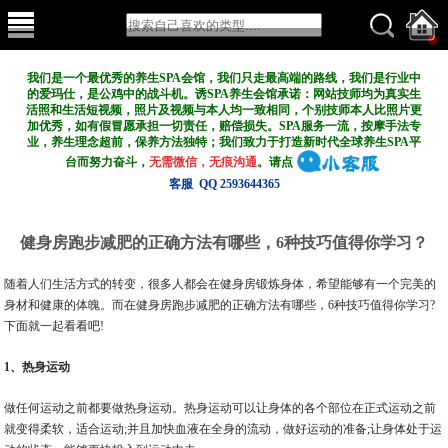
我们是一个最优秀的养生SPA会馆，我们只走最高端的路线，我们是行业中
的爱玛仕，是公鸡中的战斗机。诱SPA养生会馆承诺：网站技师均为真实生
活照和生活短视频，照片及视频与本人均一致相同，个别技师本人比照片更
加优秀，如有假冒愿承担一切责任，赔偿损失。SPA服务一流，按摩手法专
业，养生理念超前，保养方法独特；我们致力于打造新
时代全球养生SPA平
台而努力奋斗，
无需微信，无痕沟通
。请点
客服 QQ 2593644365
健身房跑步减肥的正确方法有哪些，6种技巧值得你学习？
随着人们生活方式的转变，很多人都会在健身房锻炼身体，希望能够有一个完美的
身材和健康的体魄。而在健身房跑步减肥的正确方法有哪些，6种技巧值得你学习?
下面就一起看看吧!
1、热身运动
做任何运动之前都要做热身运动。热身运动可以让身体的各个部位在正式运动之前
就变得柔软，适合运动;并且加快血液在全身的流动，做好运动的准备;让身体处于运