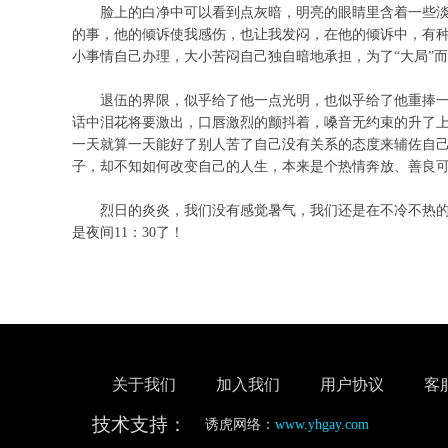
脸上的白净中可以看到点灰暗，明亮的眼睛里含着一些
的事，他的倾诉使我感伤，也让我发闷，在他的倾诉中，有
小事情自己办理，大小苦闷自己独自暗地承担，为了“大局”
退伍的界限，似乎给了他一点光明，也似乎给了他重捧一
话中泪花将要激出，口唇激烈的颤抖着，嗓音无约束的升了上
一天就算一天能好了别人苦了自己没有关系的态度来辅佐自
子，却不知如何改变自己的人生，本来是个热情奔放、善良
烈日的炎炎，我们没有感觉暑气，我们还是在不冷不热
是夜间
11
：
30
了！
关于我们
加入我们
用户协议
客
技术支持：
诱虎网络：
www.yhgay.com