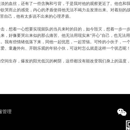
淡淡的血丝，还有了一些含胸和弓背，于是我对他的观察更近了。他也和
种欲哭而止的感觉，内心的矛盾使得他无法不竭力去发泄出来。对着别的
而苦自己，他有太多说不出来的心理矛盾。
击，想着一心想要实现留队的当兵来时的目的，如今毁灭，想着一步一步
来，好像要哭出来似的那么痛苦。他无法用现实来“开心”自己，也无法用
己。我有些情绪低落下来，同他一起忧思，一起苦恼。可怜的小伙子，一
可爱、童趣外向、开朗乐观的年轻小伙，可这时怎么就是这样一个状态呢
的空间生存，爆发的阳光低沉的树阴，这些都没有能改变我们身上的温度
服管理