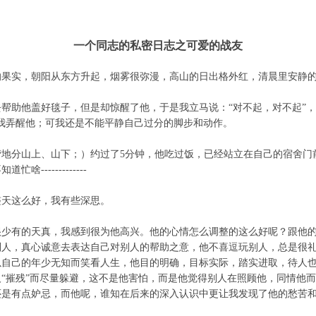
一个同志的私密日志之可爱的战友
的果实，朝阳从东方升起，烟雾很弥漫，高山的日出格外红，清晨里安静
帮助他盖好毯子，但是却惊醒了他，于是我立马说：“对不起，对不起”，
我弄醒他；可我还是不能平静自己过分的脚步和动作。
营地分山上、山下；）约过了
5
分钟，他吃过饭，已经站立在自己的宿舍门
不知道忙啥
-------------
整天这么好，我有些深思。
很少有的天真，我感到很为他高兴。他的心情怎么调整的这么好呢？跟他
别人，真心诚意去表达自己对别人的帮助之意，他不喜逗玩别人，总是很
以自己的年少无知而笑看人生，他目的明确，目标实际，踏实进取，待人
“摧残”而尽量躲避，这不是他害怕，而是他觉得别人在照顾他，同情他
是有点妒忌，而他呢，谁知在后来的深入认识中更让我发现了他的愁苦和