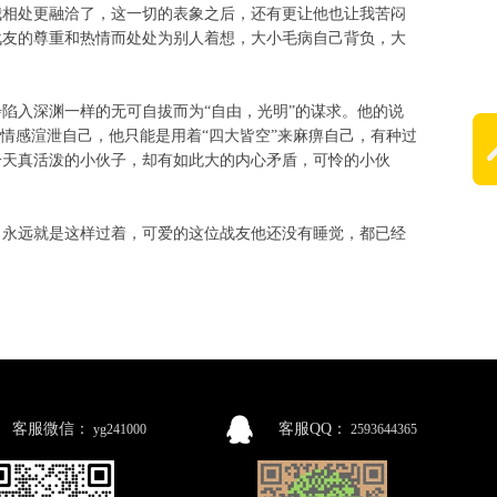
我相处更融洽了，这一切的表象之后，还有更让他也让我苦闷
战友的尊重和热情而处处为别人着想，大小毛病自己背负，大
陷入深渊一样的无可自拔而为“自由，光明”的谋求。他的说
情感渲泄自己，他只能是用着“四大皆空”来麻痹自己，有种过
个天真活泼的小伙子，却有如此大的内心矛盾，可怜的小伙
！
，永远就是这样过着，可爱的这位战友他还没有睡觉，都已经
客服微信：
客服QQ：
yg241000
2593644365