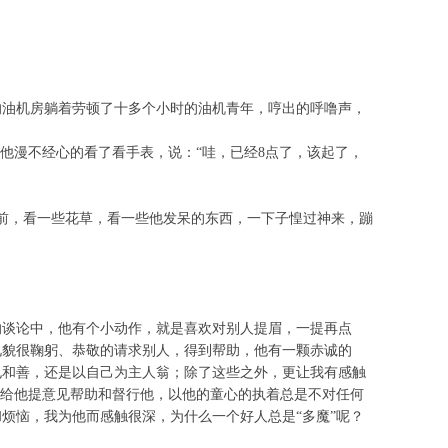
的油机房躺着劳顿了十多个小时的油机青年，哼出的呼噜声，
他漫不经心的看了看手表，说：“哇，已经
8
点了，该起了，
前，看一些花草，看一些他发呆的东西，一下子惶过神来，蹦
的谈论中，他有个小动作，就是喜欢对别人提眉，一提再点
礼貌很鞠躬、恭敬的请求别人，得到帮助，他有一颗赤诚的
也和善，还是以自己为主人翁；除了这些之外，更让我有感触
而给他提意见帮助和督行他，以他的童心的执着总是不对任何
烦恼，我为他而感触很深，为什么一个好人总是“多魔”呢？