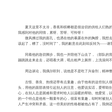
夏天这里不太冷，香蕉和槟榔都是很迫切的供给人们熟
我感到对他的同情，累呀、苦呀、可怜呀！
微风拂过我的面孔，也洒在他的暴露在外的胸膛，我想去
该起了，糟了，没时间了”，我的歉意在此刻却反转为——谢
同着他的急切脚步，我也一并陪他下山去了，（部队的
蹦跳跳走来走去，还唱着大调，吼出粗声上厕所，上洗澡间
周边谈论，我偶尔听到，说他是不是吃了兴奋剂，精神
古怪、善良、热情还带有点童趣，由于他有的这些别人
头，用他的面部表情引起别人的注意，他爱说实话，爱帮助
心，在别人总是困难和需求时给人以温暖的帮助。他爱笑，
的一个特点是他有一颗童年的心，很富有童趣，却时时被别人
人产生冲突和矛盾。这一些美好的性格都被他占有了，我倒还