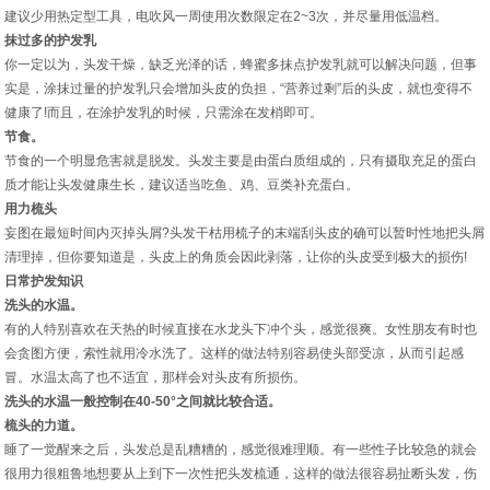
建议少用热定型工具，电吹风一周使用次数限定在2~3次，并尽量用低温档。
抹过多的护发乳
你一定以为，头发干燥，缺乏光泽的话，蜂蜜多抹点护发乳就可以解决问题，但事
实是，涂抹过量的护发乳只会增加头皮的负担，“营养过剩”后的头皮，就也变得不
健康了!而且，在涂护发乳的时候，只需涂在发梢即可。
节食。
节食的一个明显危害就是脱发。头发主要是由蛋白质组成的，只有摄取充足的蛋白
质才能让头发健康生长，建议适当吃鱼、鸡、豆类补充蛋白。
用力梳头
妄图在最短时间内灭掉头屑?头发干枯用梳子的末端刮头皮的确可以暂时性地把头屑
清理掉，但你要知道是，头皮上的角质会因此剥落，让你的头皮受到极大的损伤!
日常护发知识
洗头的水温。
有的人特别喜欢在天热的时候直接在水龙头下冲个头，感觉很爽。女性朋友有时也
会贪图方便，索性就用冷水洗了。这样的做法特别容易使头部受凉，从而引起感
冒。水温太高了也不适宜，那样会对头皮有所损伤。
洗头的水温一般控制在40-50°之间就比较合适。
梳头的力道。
睡了一觉醒来之后，头发总是乱糟糟的，感觉很难理顺。有一些性子比较急的就会
很用力很粗鲁地想要从上到下一次性把头发梳通，这样的做法很容易扯断头发，伤