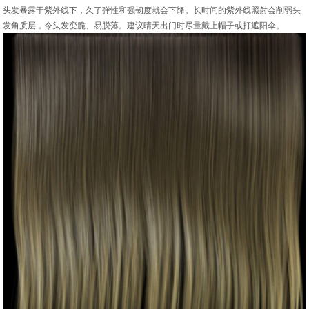
头发暴露于紫外线下，久了弹性和强韧度就会下降。长时间的紫外线照射会削弱头
发角质层，令头发变脆、易脱落。建议晴天出门时尽量戴上帽子或打遮阳伞。