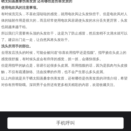
晒太阳蒸桑拿伤害发质 还有哪些是伤害发质的
使用电吹风的注意事项。
有时候洗完头，不喜欢湿哒哒的感觉，就用电吹风让头发快些干。但是电吹风对人
体的辐射作用是很大的，而且经常使用电吹风容易使头发的水分丢失更厉害，头发
也就越来越干枯。
所以我们只需要将头顶的头发吹干，这是为了防止感冒，然后发梢不太滴水就可以
了。建议出门走一走，让自然风将头发吹干。
洗头所用手的部位。
去理发店洗头的时候，可能会被问道“你喜欢用指甲还是指腹”。指甲挠在头皮上的
感觉很舒服，有时候头皮会有痒痒的感觉，抓一抓，会痛快很多。
但是用指甲的缺点是，容易引起很多头皮屑。而用指腹的话，因为是肌肉与头皮接
触，不仅有疏通脉络、活血按摩的作用，也不会产生那么多头皮屑。
以上内容就是关于晒太阳蒸桑拿伤害发质，还有哪些是伤害发质的详情介绍，希望
对你有所帮助哦。深圳男子会所还有更多相关精彩的内容，欢迎收藏关注。
手机呼叫