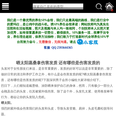
我们是一个最优秀的养生SPA会馆，我们只走最高端的路线，我们是行业中
的爱玛仕，是公鸡中的战斗机。诱SPA养生会馆承诺：网站技师均为真实生
活照和生活短视频，照片及视频与本人均一致相同，个别技师本人比照片更
加优秀，如有假冒愿承担一切责任，赔偿损失。SPA服务一流，按摩手法专
业，养生理念超前，保养方法独特；我们致力于打造新
时代全球养生SPA平
台而努力奋斗，
无需微信，无痕沟通
。请点
客服 QQ 2593644365
晒太阳蒸桑拿伤害发质 还有哪些是伤害发质的
头发对于女性朋友们来说，是非常重要的，发质的好坏可以说是非常重要的，除了
做好日常的清洁和养护工作之外，有什么是会伤害发质的呢?晒太阳蒸桑拿伤害发
质，还有哪些是伤害发质的呢?下面深圳男子会所小编给大家详细介绍下。
烈日下，人们都知道戴墨镜、涂防晒来保护自己的身体，然而，只有极少一部分人
会顾及自己的头发，任其被紫外线伤害。除了这个外，头发扎太紧、使用卷发棒等
行为，都会让你的头发陷入危机。
晒太阳。
强烈的紫外线会伤害我们的头发和头皮，导致头发变脆、易掉，头皮毛囊松脱等问
题。