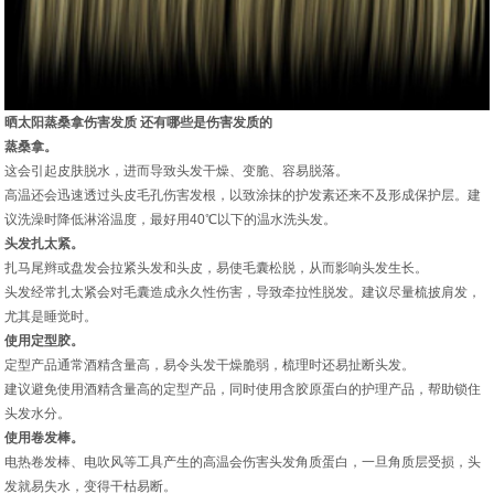
晒太阳蒸桑拿伤害发质 还有哪些是伤害发质的
蒸桑拿。
这会引起皮肤脱水，进而导致头发干燥、变脆、容易脱落。
高温还会迅速透过头皮毛孔伤害发根，以致涂抹的护发素还来不及形成保护层。建
议洗澡时降低淋浴温度，最好用40℃以下的温水洗头发。
头发扎太紧。
扎马尾辫或盘发会拉紧头发和头皮，易使毛囊松脱，从而影响头发生长。
头发经常扎太紧会对毛囊造成永久性伤害，导致牵拉性脱发。建议尽量梳披肩发，
尤其是睡觉时。
使用定型胶。
定型产品通常酒精含量高，易令头发干燥脆弱，梳理时还易扯断头发。
建议避免使用酒精含量高的定型产品，同时使用含胶原蛋白的护理产品，帮助锁住
头发水分。
使用卷发棒。
电热卷发棒、电吹风等工具产生的高温会伤害头发角质蛋白，一旦角质层受损，头
发就易失水，变得干枯易断。