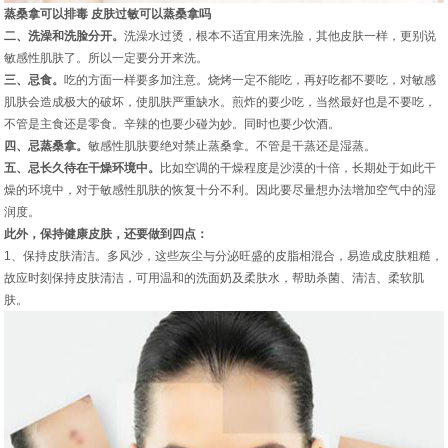
蒸桑拿可以排毒 皮肤过敏可以蒸桑拿吗
二、洗澡和洗脸分开。
洗澡水过烫，根本不适宜用来洗脸，其他皮肤一样，更别说
敏感性肌肤了。所以一定要分开来洗。
三、忌食。
吃的方面一样要多加注意。烧烤一定不能吃，再好吃都不要吃，对敏感
肌肤会造成极大的破坏，使肌肤严重缺水。煎炸的要少吃，当然最好也是不要吃，
不管是主食还是零食。辛辣的也要少碰为妙。同时也要少饮酒。
四、忌蒸桑拿。
敏感性肌肤要绝对禁止蒸桑拿。不管是干蒸还是湿蒸。
五、忌长久待在干燥环境中。
比如空调的干燥程度是沙漠的十倍，长期处于如此干
燥的环境中，对于敏感性肌肤的恢复十分不利。因此要尽量想办法增加空气中的湿
润度。
此外，保持健康皮肤，还要做到四点：
1、保持皮肤清洁。多风沙，这些灰尘与分泌旺盛的皮脂相混合，易造成皮肤粗糙，
故应时刻保持皮肤清洁，可用温和的洗面奶及柔肤水，帮助杀菌、清洁、柔软肌
肤。