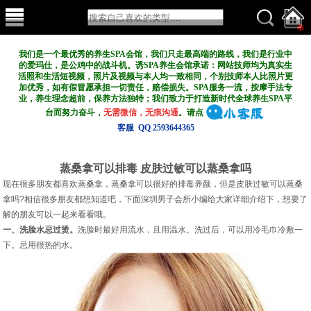
我们是一个最优秀的养生SPA会馆，我们只走最高端的路线，我们是行业中
的爱玛仕，是公鸡中的战斗机。诱SPA养生会馆承诺：网站技师均为真实生
活照和生活短视频，照片及视频与本人均一致相同，个别技师本人比照片更
加优秀，如有假冒愿承担一切责任，赔偿损失。SPA服务一流，按摩手法专
业，养生理念超前，保养方法独特；我们致力于打造新
时代全球养生SPA平
台而努力奋斗，
无需微信，无痕沟通
。请点
客服 QQ 2593644365
蒸桑拿可以排毒 皮肤过敏可以蒸桑拿吗
现在很多朋友都喜欢蒸桑拿，蒸桑拿可以很好的排毒养颜，但是皮肤过敏可以蒸桑
拿吗?相信很多朋友都想知道吧，下面深圳男子会所小编给大家详细介绍下，想要了
解的朋友可以一起来看看哦。
一、洗脸水忌过烫。
洗脸时最好用流水，且用温水。洗过后，可以用冷毛巾冷敷一
下。忌用很热的水。