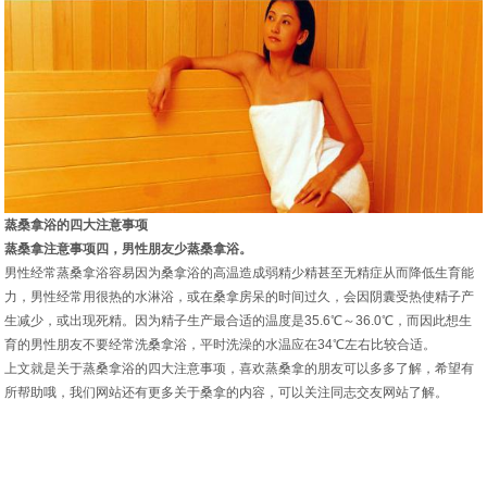
蒸桑拿浴的四大注意事项
蒸桑拿注意事项四，男性朋友少蒸桑拿浴。
男性经常蒸桑拿浴容易因为桑拿浴的高温造成弱精少精甚至无精症从而降低生育能
力，男性经常用很热的水淋浴，或在桑拿房呆的时间过久，会因阴囊受热使精子产
生减少，或出现死精。因为精子生产最合适的温度是35.6℃～36.0℃，而因此想生
育的男性朋友不要经常洗桑拿浴，平时洗澡的水温应在34℃左右比较合适。
上文就是关于蒸桑拿浴的四大注意事项，喜欢蒸桑拿的朋友可以多多了解，希望有
所帮助哦，我们网站还有更多关于桑拿的内容，可以关注同志交友网站了解。