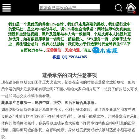
我们是一个最优秀的养生SPA会馆，我们只走最高端的路线，我们是行业中
的爱玛仕，是公鸡中的战斗机。诱SPA养生会馆承诺：网站技师均为真实生
活照和生活短视频，照片及视频与本人均一致相同，个别技师本人比照片更
加优秀，如有假冒愿承担一切责任，赔偿损失。SPA服务一流，按摩手法专
业，养生理念超前，保养方法独特；我们致力于打造新
时代全球养生SPA平
台而努力奋斗，
无需微信，无痕沟通
。请点
客服 QQ 2593644365
蒸桑拿浴的四大注意事项
现在很多白领朋友们工作压力比较大，都会在空闲的时候去蒸桑拿放松放松，但蒸
桑拿浴的四大注意事项有哪些呢?下面小编给大家详细介绍下，想要了解的朋友可以
一起和同志交友小编来看看哦。
蒸桑拿注意事项一：饱腹空腹、疲劳、酒后不适合桑拿浴。
如果吃晚饭后就去桑拿容易影响消化，不利于身体健康。建议喜爱桑拿的朋友在进
食的2小时后食物消化得差不多的时候再进行。酒后不能桑拿浴，此时桑拿浴容易把
体内的葡萄糖消耗掉，容易导致血糖浓度大幅度下降同事酒精也会抑制肝脏的正常
活动，阻碍葡萄糖的恢复。会影响健康。身体过度疲劳或者饥饿时蒸桑拿很容易虚
脱。