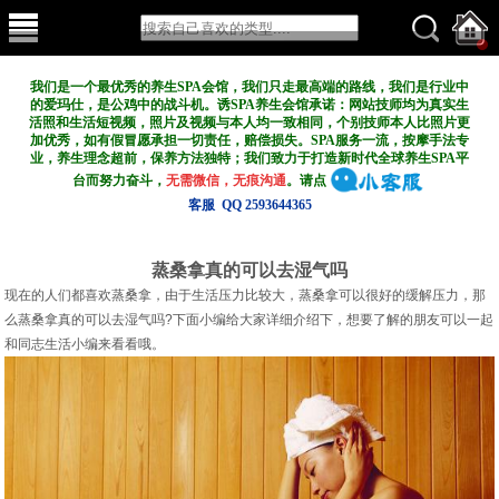
我们是一个最优秀的养生SPA会馆，我们只走最高端的路线，我们是行业中
的爱玛仕，是公鸡中的战斗机。诱SPA养生会馆承诺：网站技师均为真实生
活照和生活短视频，照片及视频与本人均一致相同，个别技师本人比照片更
加优秀，如有假冒愿承担一切责任，赔偿损失。SPA服务一流，按摩手法专
业，养生理念超前，保养方法独特；我们致力于打造新
时代全球养生SPA平
台而努力奋斗，
无需微信，无痕沟通
。请点
客服 QQ 2593644365
蒸桑拿真的可以去湿气吗
现在的人们都喜欢蒸桑拿，由于生活压力比较大，蒸桑拿可以很好的缓解压力，那
么蒸桑拿真的可以去湿气吗?下面小编给大家详细介绍下，想要了解的朋友可以一起
和同志生活小编来看看哦。