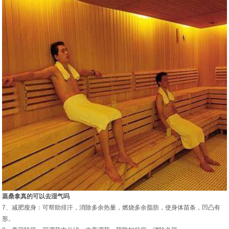
蒸桑拿真的可以去湿气吗
7、减肥瘦身：可帮助排汗，消除多余热量，燃烧多余脂肪，使身体苗条，凹凸有
形。