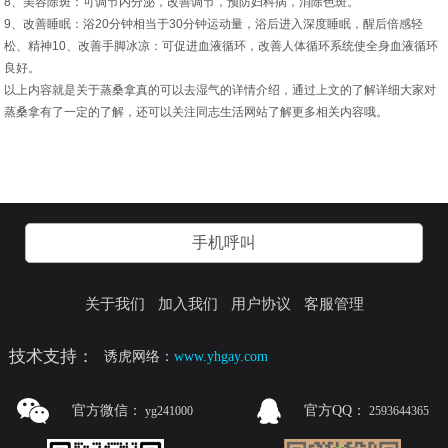
8、美容除斑：可调节内分泌，改善调节，预防妇科病，消除色斑。
9、改善睡眠：浴20分钟相当于30分钟运动量，浴后进入深度睡眠，醒后倍感轻
松、精神10、改善手脚冰凉：可促进血液循环，改善人体循环系统使全身血液循环
良好。
以上内容就是关于蒸桑拿真的可以去湿气的详情介绍，通过上文的了解详细大家对
蒸桑拿有了一定的了解，还可以关注同志生活网站了解更多相关内容哦。
手机呼叫
关于我们
加入我们
用户协议
客服管理
技术支持：
诱虎网络：
www.yhgay.com
官方微信：
官方QQ：
yg241000
2593644365