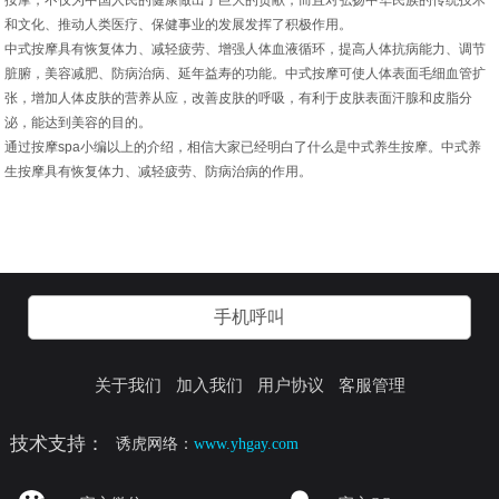
按摩，不仅为中国人民的健康做出了巨大的贡献，而且对弘扬中华民族的传统技术
和文化、推动人类医疗、保健事业的发展发挥了积极作用。
中式按摩具有恢复体力、减轻疲劳、增强人体血液循环，提高人体抗病能力、调节
脏腑，美容减肥、防病治病、延年益寿的功能。中式按摩可使人体表面毛细血管扩
张，增加人体皮肤的营养从应，改善皮肤的呼吸，有利于皮肤表面汗腺和皮脂分
泌，能达到美容的目的。
通过按摩spa小编以上的介绍，相信大家已经明白了什么是中式养生按摩。中式养
生按摩具有恢复体力、减轻疲劳、防病治病的作用。
手机呼叫
关于我们
加入我们
用户协议
客服管理
技术支持：
诱虎网络：
www.yhgay.com