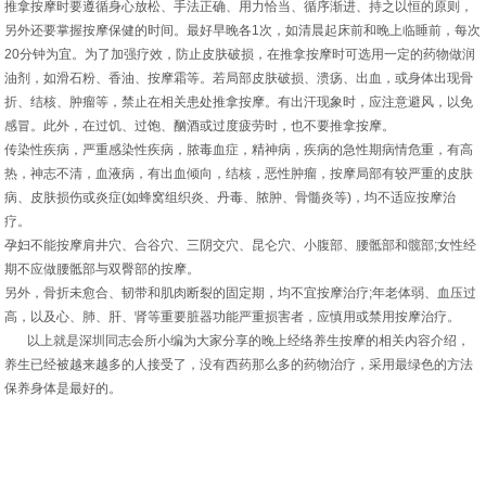
推拿按摩时要遵循身心放松、手法正确、用力恰当、循序渐进、持之以恒的原则，
另外还要掌握按摩保健的时间。最好早晚各1次，如清晨起床前和晚上临睡前，每次
20分钟为宜。为了加强疗效，防止皮肤破损，在推拿按摩时可选用一定的药物做润
油剂，如滑石粉、香油、按摩霜等。若局部皮肤破损、溃疡、出血，或身体出现骨
折、结核、肿瘤等，禁止在相关患处推拿按摩。有出汗现象时，应注意避风，以免
感冒。此外，在过饥、过饱、酗酒或过度疲劳时，也不要推拿按摩。
传染性疾病，严重感染性疾病，脓毒血症，精神病，疾病的急性期病情危重，有高
热，神志不清，血液病，有出血倾向，结核，恶性肿瘤，按摩局部有较严重的皮肤
病、皮肤损伤或炎症(如蜂窝组织炎、丹毒、脓肿、骨髓炎等)，均不适应按摩治
疗。
孕妇不能按摩肩井穴、合谷穴、三阴交穴、昆仑穴、小腹部、腰骶部和髋部;女性经
期不应做腰骶部与双臀部的按摩。
另外，骨折未愈合、韧带和肌肉断裂的固定期，均不宜按摩治疗;年老体弱、血压过
高，以及心、肺、肝、肾等重要脏器功能严重损害者，应慎用或禁用按摩治疗。
以上就是深圳同志会所小编为大家分享的晚上经络养生按摩的相关内容介绍，
养生已经被越来越多的人接受了，没有西药那么多的药物治疗，采用最绿色的方法
保养身体是最好的。