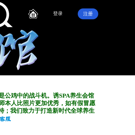
登录
注册
是公鸡中的战斗机。诱SPA养生会馆
师本人比照片更加优秀，如有假冒愿
特；我们致力于打造新
时代全球养生