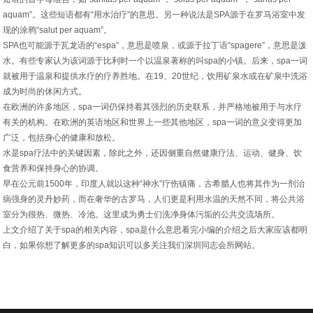
aquam”。这些短语都有“用水治疗”的意思。另一种说法是SPA源于在罗马浴室中发
现的涂鸦“salut per aquam”。
SPA也可能源于瓦龙语的“espa”，意思是喷泉，或源于拉丁语“spagere”，意思是泼
水。有些专家认为该词源于比利时一个以温泉著称的叫spa的小镇。后来，spa一词
就被用于温泉和提供水疗的疗养胜地。在19、20世纪，饮用矿泉水或在矿泉中洗浴
成为时尚的休闲方式。
在欧洲的许多地区，spa一词仍保持着其强烈的历史联系，并严格地被用于与水疗
有关的机构。在欧洲的英语地区和世界上一些其他地区，spa一词的意义变得更加
广泛，包括身心的健康和放松。
水是spa疗法中的关键因素，除此之外，还因侧重自然健康疗法、运动、健身、饮
食营养和保持身心的协调。
早在公元前1500年，印度人就以这种“神水”疗伤镇痛，古希腊人也将其作为一剂治
病强身的灵丹妙药，而在奢华的古罗马，人们更是利用水温的天然不同，将公共浴
室分为很热、微热、冷池。这里成为勇士们洗净身体污垢的公共交流场所。
上文介绍了关于spa的相关内容，spa是什么意思看完小编的介绍之后大家应该都明
白，如果你想了解更多的spa知识可以多关注我们深圳同志会所网站。