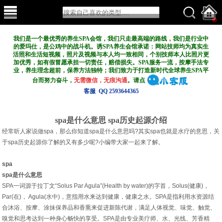
我们是一个最优秀的养生SPA会馆，我们只走最高端的路线，我们是行业中
的爱玛仕，是公鸡中的战斗机。诱SPA养生会馆承诺：网站技师均为真实生
活照和生活短视频，照片及视频与本人均一致相同，个别技师本人比照片更
加优秀，如有假冒愿承担一切责任，赔偿损失。SPA服务一流，按摩手法专
业，养生理念超前，保养方法独特；我们致力于打造新
时代全球养生SPA平
台而努力奋斗，
无需微信，无痕沟通
。请点
客服 QQ 2593644365
spa是什么意思 spa历史起源介绍
经常听人家说做spa，那么你知道spa是什么意思吗?其实spa也就是水疗的意思，关
于spa历史起源你了解的又有多少呢?小编带大家一起来了解。
spa
spa是什么意思
SPA一词源于拉丁文“Solus Par Agula”(Health by water)的字首，Solus(健康)，
Par(在)， Agula(水中)，意指用水来达到健康，健康之水。SPA是指利用水资源结
合沐浴、按摩、涂抹保养品和香熏来促进新陈代谢，满足人体视觉、味觉、触觉、
嗅觉和思考达到一种身心畅快的享受。SPA是由专业美疗师、水、光线、芳香精