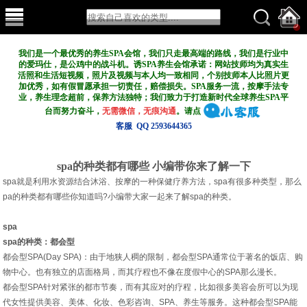
我们是一个最优秀的养生SPA会馆，我们只走最高端的路线，我们是行业中
的爱玛仕，是公鸡中的战斗机。诱SPA养生会馆承诺：网站技师均为真实生
活照和生活短视频，照片及视频与本人均一致相同，个别技师本人比照片更
加优秀，如有假冒愿承担一切责任，赔偿损失。SPA服务一流，按摩手法专
业，养生理念超前，保养方法独特；我们致力于打造新
时代全球养生SPA平
台而努力奋斗，
无需微信，无痕沟通
。请点
客服 QQ 2593644365
spa的种类都有哪些 小编带你来了解一下
spa就是利用水资源结合沐浴、按摩的一种保健疗养方法，spa有很多种类型，那么
pa的种类都有哪些你知道吗?小编带大家一起来了解spa的种类。
spa
spa的种类：都会型
都会型SPA(Day SPA)：由于地狭人稠的限制，都会型SPA通常位于著名的饭店、购
物中心。也有独立的店面格局，而其疗程也不像在度假中心的SPA那么漫长。
都会型SPA针对紧张的都市节奏，而有其应对的疗程，比如很多美容会所可以为现
代女性提供美容、美体、化妆、色彩咨询、SPA、养生等服务。这种都会型SPA能