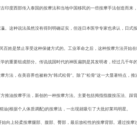
据古印度西部传入泰国的按摩法和当地中国移民的一些按摩手法创造而来
东瀛。这种说法虽然没有得到明确证实，但连日本医学专家也承认，日式
平民百姓是禁止享受这种保健方式的。工业革命之后，这种按摩方法开始
医学的重要组成部分。传说战国时代的神医扁鹊是其发明者，经过几千年
摩方法，在美容界也被称为“韩式松骨”。除了“松骨”这一大显著特点，
西方推油按摩手法，新创的一种按摩方法。主要包括拇指指腹按压法、踩
制精油(根据个人体质调配)的按摩法，一出现就吸引了大批好莱坞明星。
开始向上轻柔按摩腿部、腹部、臀部，最后放松性的按摩背部。通过按摩