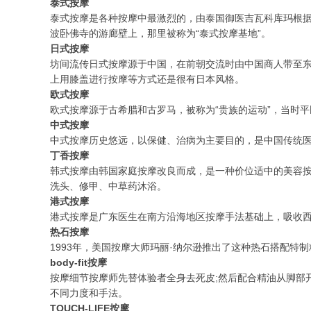
泰式按摩
泰式按摩是各种按摩中最激烈的，由泰国御医吉瓦科库玛根
波卧佛寺的游廊壁上，那里被称为“泰式按摩基地”。
日式按摩
坊间流传日式按摩源于中国，在前朝交流时由中国商人带至
上用膝盖进行按摩等方式还是很有日本风格。
欧式按摩
欧式按摩源于古希腊和古罗马，被称为“贵族的运动”，当时
中式按摩
中式按摩历史悠远，以保健、治病为主要目的，是中国传统
丁香按摩
韩式按摩由韩国家庭按摩改良而成，是一种价位适中的美容按
洗头、修甲、中草药沐浴。
港式按摩
港式按摩是广东医生在南方沿海地区按摩手法基础上，吸收
热石按摩
1993年，美国按摩大师玛丽·纳尔逊推出了这种热石搭配特
body-fit按摩
按摩细节按摩师先替体验者全身去死皮;然后配合精油从脚部
不同力度和手法。
TOUCH-LIFE按摩