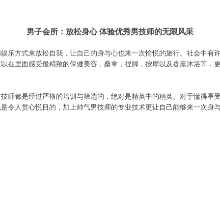
男子会所：放松身心 体验优秀男技师的无限风采
闲娱乐方式来放松自我，让自己的身与心也来一次愉悦的旅行。社会中有
可以在里面感受最精致的保健美容，桑拿，捏脚，按摩以及香薰沐浴等，
技师都是经过严格的培训与筛选的，绝对是精英中的精英。对于懂得享受
也是令人赏心悦目的，加上帅气男技师的专业技术更让自己能够来一次身