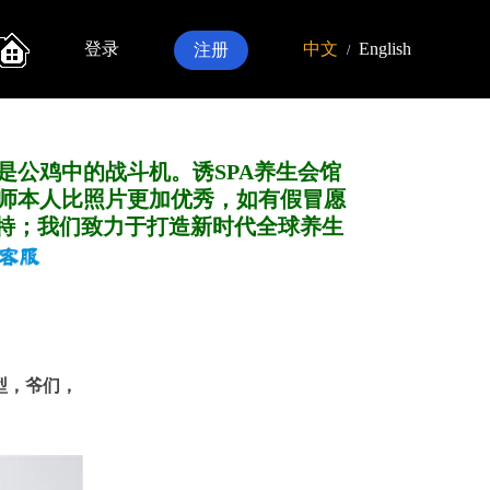
登录
中文
English
注册
/
是公鸡中的战斗机。诱SPA养生会馆
师本人比照片更加优秀，如有假冒愿
特；我们致力于打造新
时代全球养生
痞帅型，爷们，