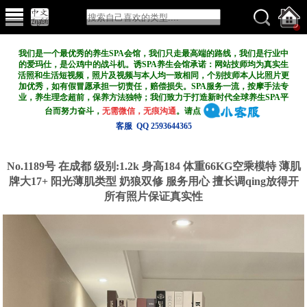
我们是一个最优秀的养生SPA会馆，我们只走最高端的路线，我们是行业中
的爱玛仕，是公鸡中的战斗机。诱SPA养生会馆承诺：网站技师均为真实生
活照和生活短视频，照片及视频与本人均一致相同，个别技师本人比照片更
加优秀，如有假冒愿承担一切责任，赔偿损失。SPA服务一流，按摩手法专
业，养生理念超前，保养方法独特；我们致力于打造新
时代全球养生SPA平
台而努力奋斗，
无需微信，无痕沟通
。请点
客服 QQ 2593644365
No.1189号 在成都
级别:1.2k
身高184 体重66KG空乘模特 薄肌
牌大17+ 阳光薄肌类型 奶狼双修 服务用心 擅长调qing放得开
所有照片保证真实性