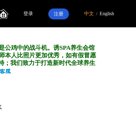
登录
中文
English
注册
/
是公鸡中的战斗机。诱SPA养生会馆
师本人比照片更加优秀，如有假冒愿
特；我们致力于打造新
时代全球养生
气