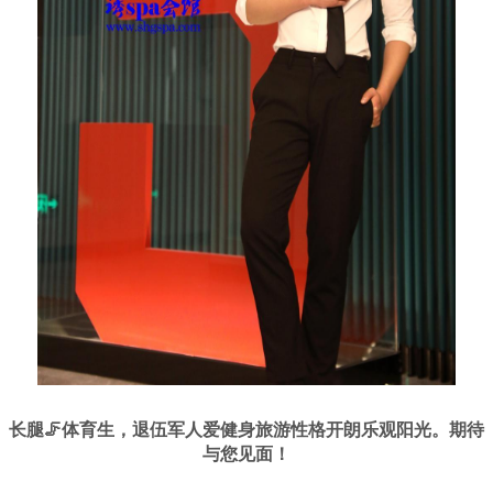
长腿🦵体育生，退伍军人爱健身旅游性格开朗乐观阳光。期待
与您见面！