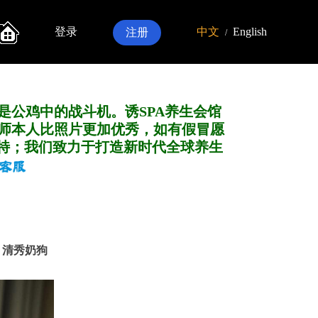
登录
中文
English
注册
/
是公鸡中的战斗机。诱SPA养生会馆
师本人比照片更加优秀，如有假冒愿
特；我们致力于打造新
时代全球养生
情 清秀奶狗