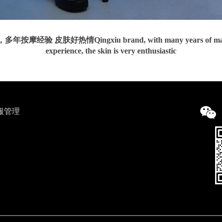
年按摩经验 皮肤好热情Qingxiu brand, with many years of ma
experience, the skin is very enthusiastic
服管理