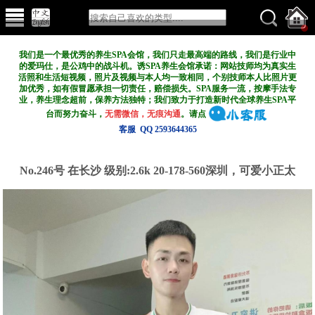
我们是一个最优秀的养生SPA会馆，我们只走最高端的路线，我们是行业中
的爱玛仕，是公鸡中的战斗机。诱SPA养生会馆承诺：网站技师均为真实生
活照和生活短视频，照片及视频与本人均一致相同，个别技师本人比照片更
加优秀，如有假冒愿承担一切责任，赔偿损失。SPA服务一流，按摩手法专
业，养生理念超前，保养方法独特；我们致力于打造新
时代全球养生SPA平
台而努力奋斗，
无需微信，无痕沟通
。请点
客服 QQ 2593644365
No.246号 在长沙
级别:2.6k
20-178-560深圳，可爱小正太