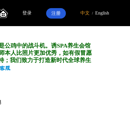
登录
中文
English
注册
/
是公鸡中的战斗机。诱SPA养生会馆
师本人比照片更加优秀，如有假冒愿
特；我们致力于打造新
时代全球养生
男