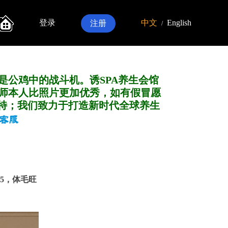
登录
中文
English
注册
/
是公鸡中的战斗机。诱SPA养生会馆
师本人比照片更加优秀，如有假冒愿
特；我们致力于打造新
时代全球养生
65，体毛旺