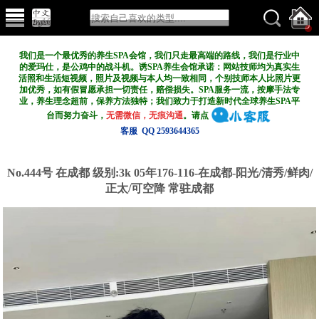
我们是一个最优秀的养生SPA会馆，我们只走最高端的路线，我们是行业中
的爱玛仕，是公鸡中的战斗机。诱SPA养生会馆承诺：网站技师均为真实生
活照和生活短视频，照片及视频与本人均一致相同，个别技师本人比照片更
加优秀，如有假冒愿承担一切责任，赔偿损失。SPA服务一流，按摩手法专
业，养生理念超前，保养方法独特；我们致力于打造新
时代全球养生SPA平
台而努力奋斗，
无需微信，无痕沟通
。请点
客服 QQ 2593644365
No.444号 在成都
级别:3k
05年176-116-在成都-阳光/清秀/鲜肉/
正太/可空降 常驻成都