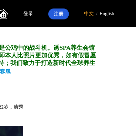
登录
中文
English
注册
/
是公鸡中的战斗机。诱SPA养生会馆
师本人比照片更加优秀，如有假冒愿
特；我们致力于打造新
时代全球养生
22岁，清秀