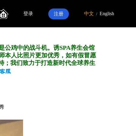
登录
中文
English
注册
/
是公鸡中的战斗机。诱SPA养生会馆
师本人比照片更加优秀，如有假冒愿
特；我们致力于打造新
时代全球养生
清秀