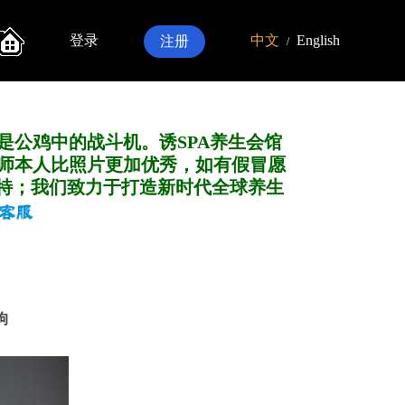
登录
中文
English
注册
/
是公鸡中的战斗机。诱SPA养生会馆
师本人比照片更加优秀，如有假冒愿
特；我们致力于打造新
时代全球养生
狗