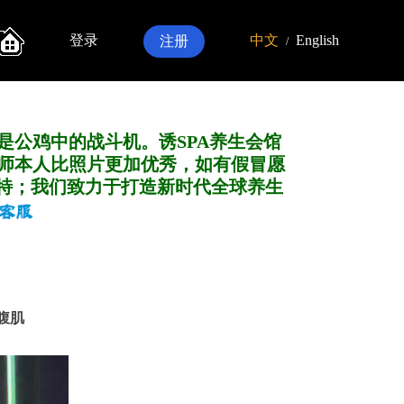
登录
中文
English
注册
/
是公鸡中的战斗机。诱SPA养生会馆
师本人比照片更加优秀，如有假冒愿
特；我们致力于打造新
时代全球养生
块腹肌