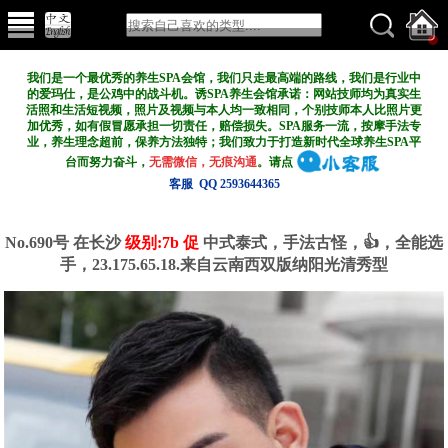
我们是一个最优秀的养生SPA会馆，我们只走最高端的路线，我们是行业中
的爱玛仕，是公鸡中的战斗机。诱SPA养生会馆承诺：网站技师均为真实生
活照和生活短视频，照片及视频与本人均一致相同，个别技师本人比照片更
加优秀，如有假冒愿承担一切责任，赔偿损失。SPA服务一流，按摩手法专
业，养生理念超前，保养方法独特；我们致力于打造新
时代全球养生SPA平
台而努力奋斗，
无需微信，无痕沟通
。请点
客服 QQ 2593644365
No.690号 在长沙
级别:7b 促
中式泰式，手法古怪，👍，全能选
手，23.175.65.18.来自云南西双版纳阳光清秀型