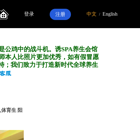
登录
中文
English
注册
/
是公鸡中的战斗机。诱SPA养生会馆
师本人比照片更加优秀，如有假冒愿
特；我们致力于打造新
时代全球养生
东人体育生 阳