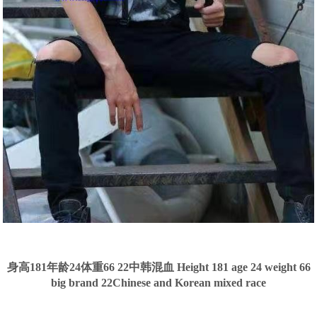
身高181年龄24体重66 22中韩混血 Height 181 age 24 weight 66
big brand 22Chinese and Korean mixed race