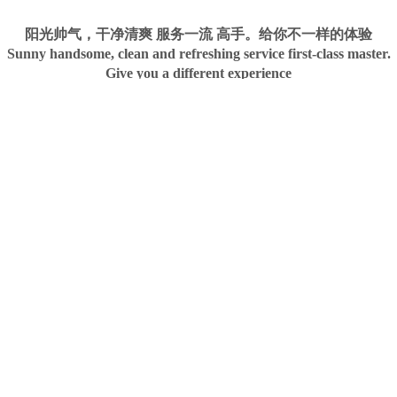
阳光帅气，干净清爽 服务一流 高手。给你不一样的体验
Sunny handsome, clean and refreshing service first-class master.
Give you a different experience
手机呼叫
关于我们
加入我们
用户协议
客服管理
技术支持：
诱虎网络：
www.yhgay.com
官方微信：
官方QQ：
yg241000
2593644365